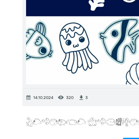
14.10.2024
320
3