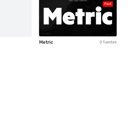
Paid
Metric
0 fuentes