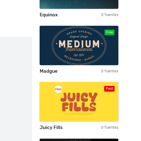
Equinox
0 fuentes
Free
Madgue
0 fuentes
Paid
Juicy Fills
0 fuentes