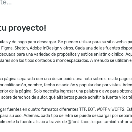
 tu proyecto!
as y de pago para descargar. Se pueden utilizar para su sitio web o pa
p, Figma, Sketch, Adobe InDesign y otros. Cada una de las fuentes di
n adecuada para una variedad de propósitos y estilos en latín o cirílico.
pulares son los tipos cortados o monoespaciados. A menudo se utilizan
na página separada con una descripción, una nota sobre si es de pago o 
r calificación, nombre, fecha de adición y popularidad por vistas. Adem
erior de la página. Solo necesita ingresar una palabra clave para obten
bre derechos de autor, qué alfabetos puede admitir la fuente y los té
rgar fuentes en cuatro formatos diferentes TTF, EOT, WOFF y WOFF2. Es
para su uso. Además, cada tipo de letra se puede descargar por separad
cilmente la fuente al sitio a través de @font-face, lo que también ahor