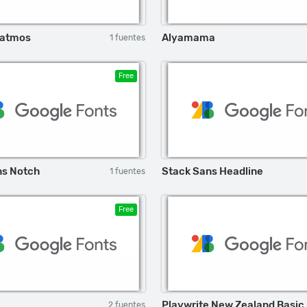
Patmos
Alyamama
1 fuentes
Free
ns Notch
Stack Sans Headline
1 fuentes
Free
Playwrite New Zealand Basic
2 fuentes