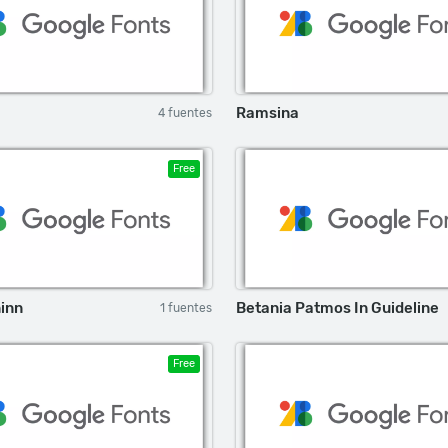
Ramsina
4 fuentes
Free
inn
Betania Patmos In Guideline
1 fuentes
Free