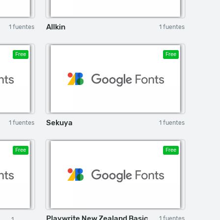
Allkin
1 fuentes
1 fuentes
Free
Free
Sekuya
1 fuentes
1 fuentes
Free
Free
Playwrite New Zealand Basic
1 fuentes
1