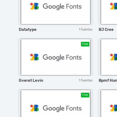
Datatype
BJ Cree
1 fuentes
Free
Gveret Levin
Bpmf Hun
1 fuentes
Free