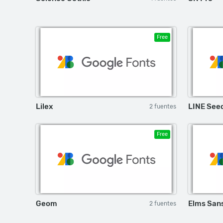
Free
Lilex
LINE See
2 fuentes
Free
Geom
Elms San
2 fuentes