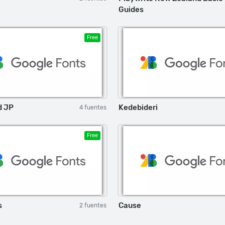
Guides
Free
d JP
Kedebideri
4 fuentes
Free
s
Cause
2 fuentes