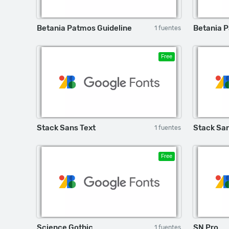
Betania Patmos Guideline
Betania 
1 fuentes
Free
Stack Sans Text
Stack Sa
1 fuentes
Free
Science Gothic
SN Pro
1 fuentes