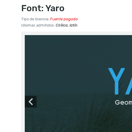
Font: Yaro
Tipo de licencia:
Fuente pagada
Idiomas admitidos:
Cirílica, latín