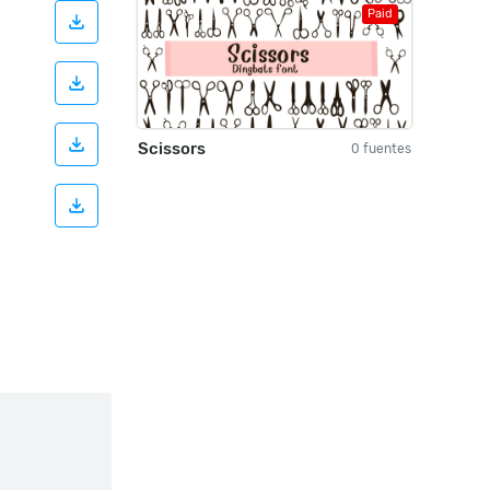
Paid
Scissors
0 fuentes