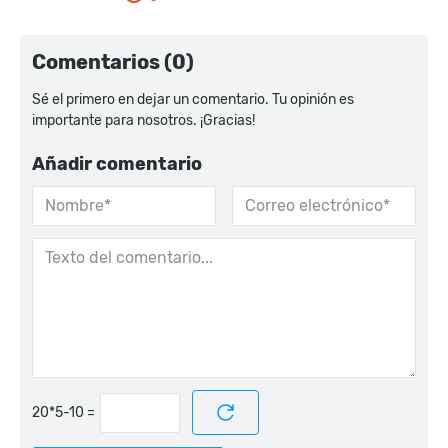
Comentarios (0)
Sé el primero en dejar un comentario. Tu opinión es
importante para nosotros. ¡Gracias!
Añadir comentario
=