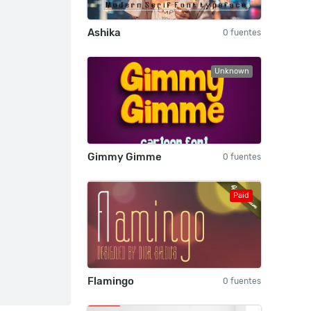
Ashika
0 fuentes
Unknown
Gimmy Gimme
0 fuentes
Paid
Flamingo
0 fuentes