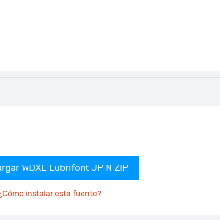
rgar WDXL Lubrifont JP N ZIP
¿Cómo instalar esta fuente?