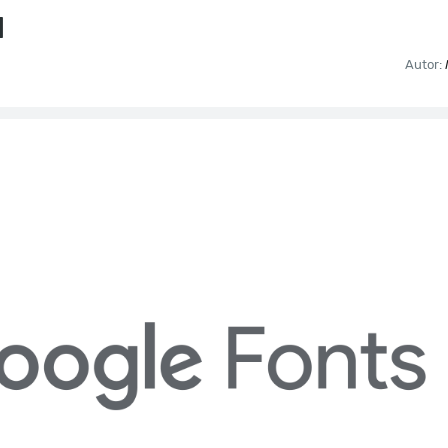
N
Autor: