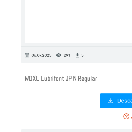
06.07.2025
291
5
Desca