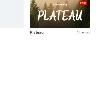
Paid
Plateau
0 fuentes