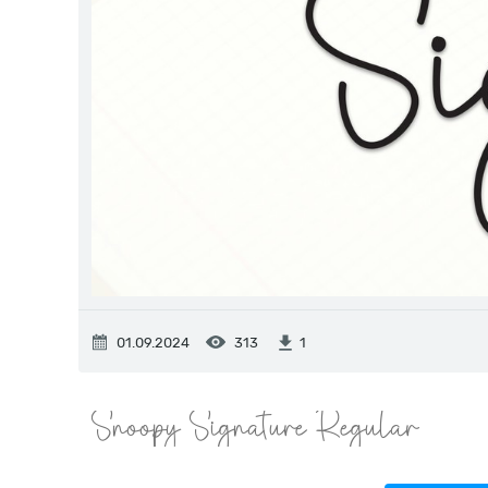
01.09.2024
313
1