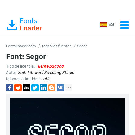
Fonts
ES
Loader
FontsLoader.com
Todas las fuentes
Segor
Font: Segor
Tipo de licencia:
Fuente pagada
Autor:
Saiful Anwar | Sealoung Studio
Idiomas admitidos:
Latín