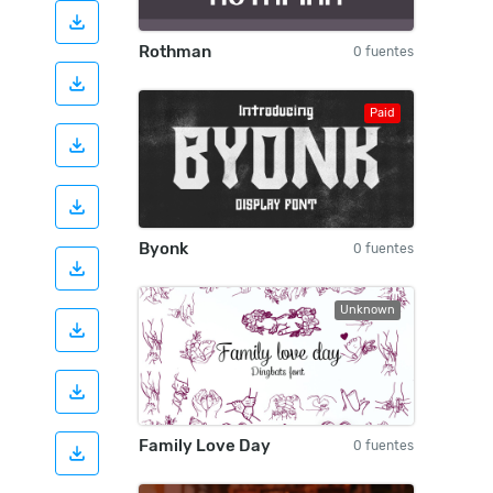
Rothman
0 fuentes
Paid
Byonk
0 fuentes
Unknown
Family Love Day
0 fuentes