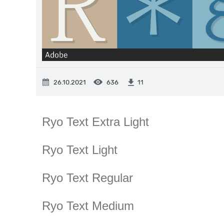
26.10.2021
636
11