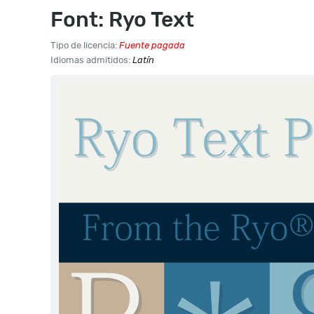
Font: Ryo Text
Tipo de licencia:
Fuente pagada
Idiomas admitidos:
Latín