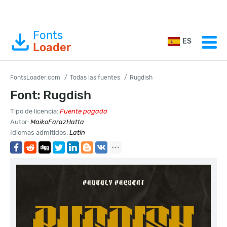
Fonts
ES
Loader
FontsLoader.com
Todas las fuentes
Rugdish
Font: Rugdish
Tipo de licencia:
Fuente pagada
Autor:
MaikoFarazHatta
Idiomas admitidos:
Latín