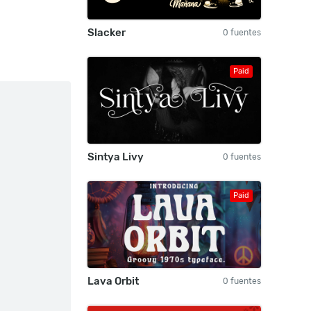
Slacker
0 fuentes
Paid
Sintya Livy
0 fuentes
Paid
Lava Orbit
0 fuentes