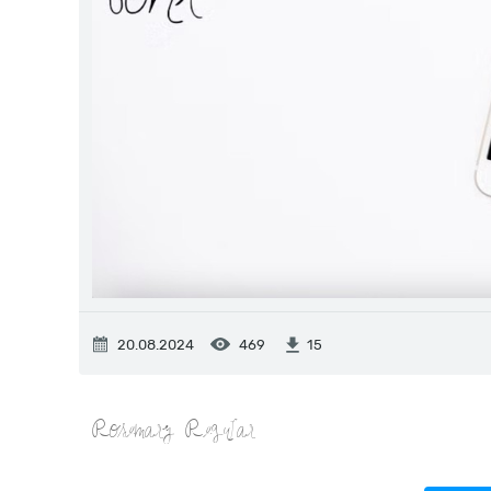
20.08.2024
469
15