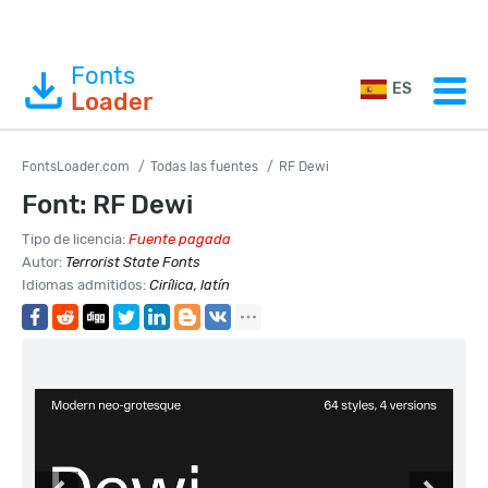
Fonts
ES
Loader
FontsLoader.com
Todas las fuentes
RF Dewi
Font: RF Dewi
Tipo de licencia:
Fuente pagada
Autor:
Terrorist State Fonts
Idiomas admitidos:
Cirílica, latín