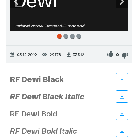
05.12.2019
29178
0
33512