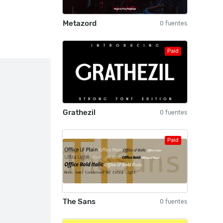
Metazord
0 fuentes
Paid
Grathezil
0 fuentes
Paid
The Sans
0 fuentes