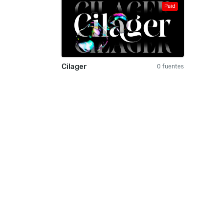
Paid
Cilager
0 fuentes