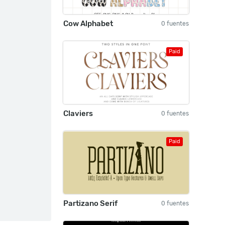
Cow Alphabet
0 fuentes
Paid
Claviers
0 fuentes
Paid
Partizano Serif
0 fuentes