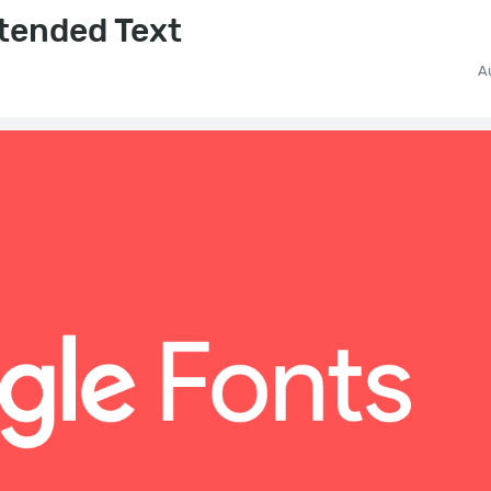
xtended Text
A