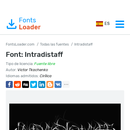
Fonts
ES
Loader
FontsLoader.com
Todas las fuentes
Intradistaff
Font: Intradistaff
Tipo de licencia:
Fuente libre
Autor:
Victor Tkachenko
Idiomas admitidos:
Cirílica