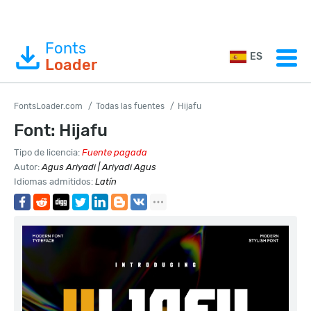
Fonts
ES
Loader
FontsLoader.com
Todas las fuentes
Hijafu
Font: Hijafu
Tipo de licencia:
Fuente pagada
Autor:
Agus Ariyadi | Ariyadi Agus
Idiomas admitidos:
Latín