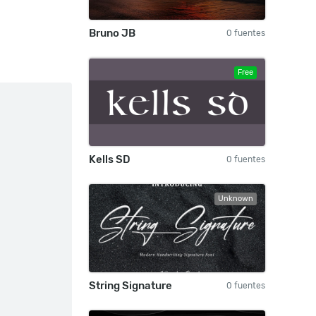
Bruno JB
0 fuentes
Free
Kells SD
0 fuentes
Unknown
String Signature
0 fuentes