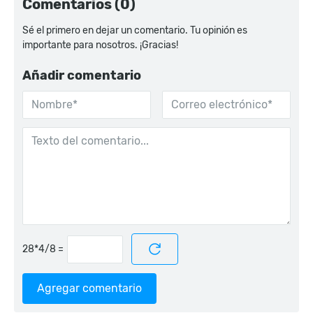
Comentarios (0)
Sé el primero en dejar un comentario. Tu opinión es
importante para nosotros. ¡Gracias!
Añadir comentario
=
Agregar comentario