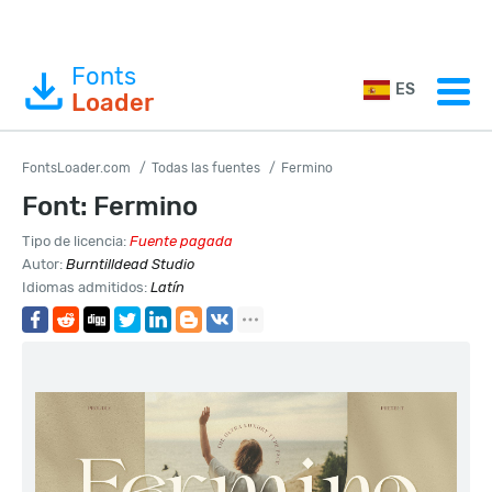
Fonts
ES
Loader
FontsLoader.com
Todas las fuentes
Fermino
Font: Fermino
Tipo de licencia:
Fuente pagada
Autor:
Burntilldead Studio
Idiomas admitidos:
Latín