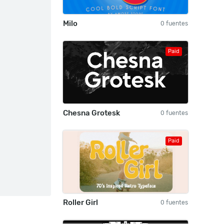
Milo
0 fuentes
Paid
Chesna Grotesk
0 fuentes
Paid
Roller Girl
0 fuentes