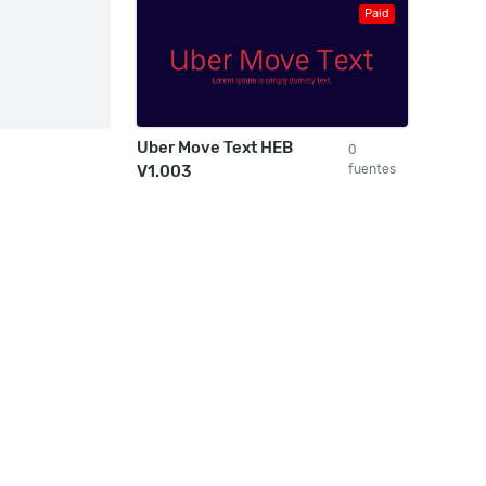
Paid
Uber Move Text HEB
0
V1.003
fuentes