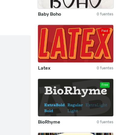
Baby Boho
0 fuentes
Paid
Latex
0 fuentes
Free
BioRhyme
0 fuentes