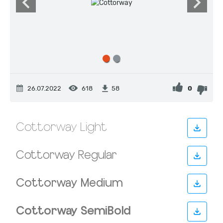
26.07.2022
618
0
58