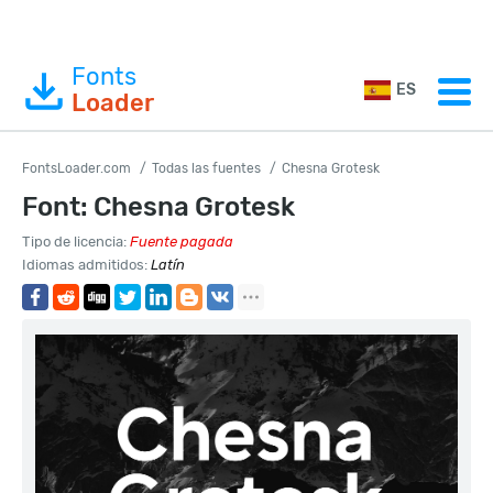
Fonts
ES
Loader
FontsLoader.com
Todas las fuentes
Chesna Grotesk
Font: Chesna Grotesk
Tipo de licencia:
Fuente pagada
Idiomas admitidos:
Latín