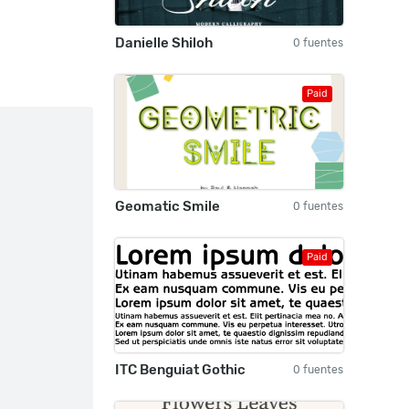
Danielle Shiloh
0 fuentes
Paid
Geomatic Smile
0 fuentes
Paid
ITC Benguiat Gothic
0 fuentes