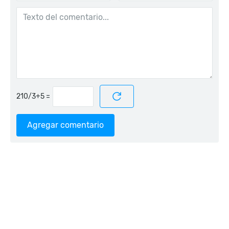
=
Agregar comentario