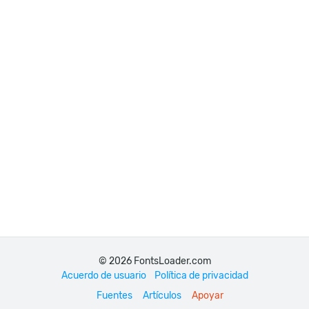
© 2026 FontsLoader.com
Acuerdo de usuario
Política de privacidad
Fuentes
Artículos
Apoyar