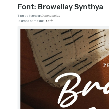
Font: Browellay Synthya
Tipo de licencia:
Desconocido
Idiomas admitidos:
Latín