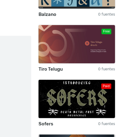
Balzano
0 fuentes
Free
Tiro Telugu
0 fuentes
Paid
Sofers
0 fuentes