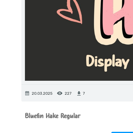
20.03.2025
227
7