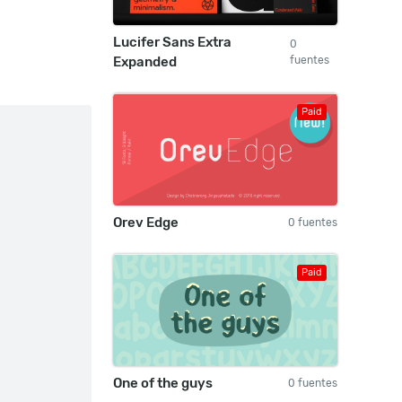
Lucifer Sans Extra
0
Expanded
fuentes
Paid
Orev Edge
0 fuentes
Paid
One of the guys
0 fuentes