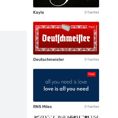
Kayla
0 fuentes
Paid
Deutschmeister
0 fuentes
Paid
RNS Miles
0 fuentes