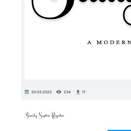
20.03.2025
234
11