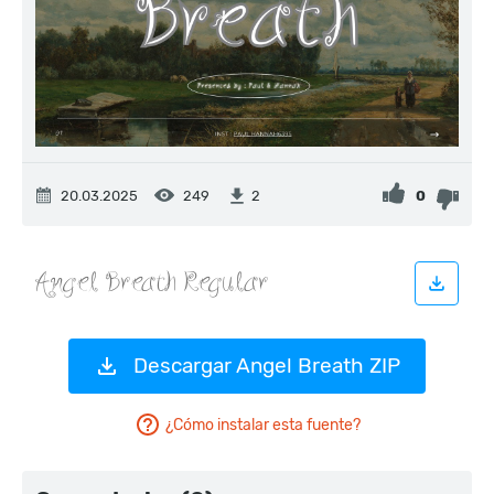
20.03.2025
249
0
2
Descargar Angel Breath ZIP
¿Cómo instalar esta fuente?