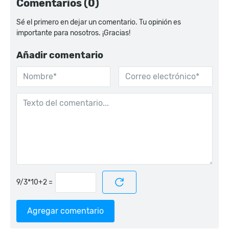
Comentarios (0)
Sé el primero en dejar un comentario. Tu opinión es
importante para nosotros. ¡Gracias!
Añadir comentario
=
Agregar comentario